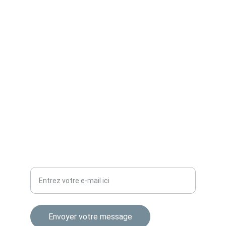
Pour toute question, contactez-moi via le 
site ou grâce à l'adresse ci-dessous.
LIENS
contact@avosbaguettes.com
RÉSEAUX
Votre adresse e-mail
Envoyer votre message