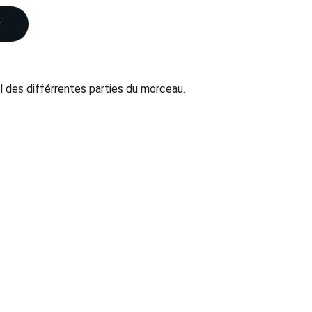
r
il des différrentes parties du morceau.
Votre adresse e-mail