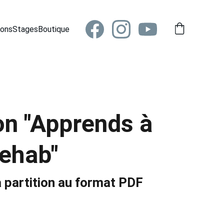
ions
Stages
Boutique
on "Apprends à
Rehab"
 partition au format PDF