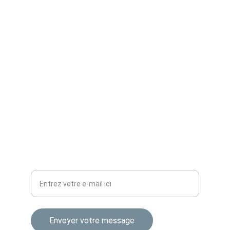
Pour toute question, contactez-moi via le 
site ou grâce à l'adresse ci-dessous.
LIENS
contact@avosbaguettes.com
RÉSEAUX
Votre adresse e-mail
Envoyer votre message